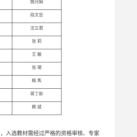
姚月娟
段文忠
沈立君
张 莉
王 敏
张 珺
韩 隽
蒋丁新
赖 斌
，入选教材需经过严格的资格审核、专家