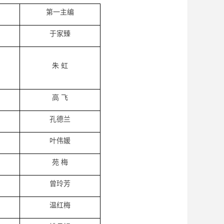
第一主编
于家臻
朱 虹
高 飞
孔德兰
叶伟媛
苑 梅
曾玲芳
温红梅